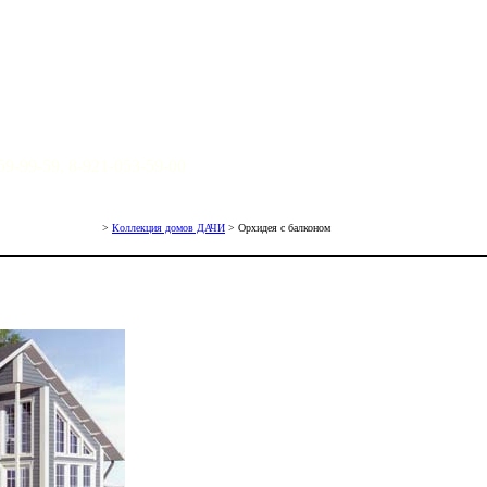
059-99-59, 8-921-053-59-00
>
Коллекция домов ДАЧИ
> Орхидея с балконом