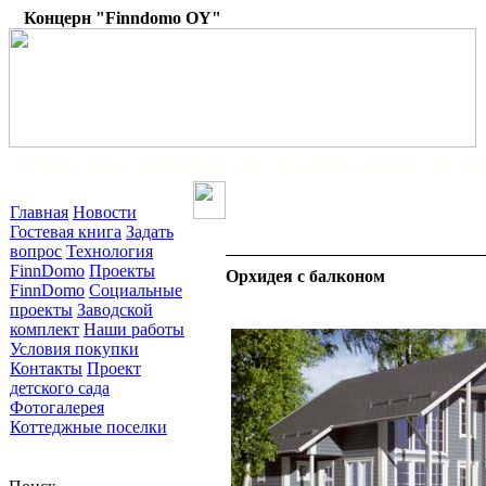
Концерн "Finndomo OY"
г. Череповец, Советский пр. 99-а, тел. (8202) 62-62-61, 8-921-
Главная
Новости
Гостевая книга
Задать
вопрос
Технология
FinnDomo
Проекты
Орхидея с балконом
FinnDomo
Социальные
проекты
Заводской
комплект
Наши работы
Условия покупки
Контакты
Проект
детского сада
Фотогалерея
Коттеджные поселки