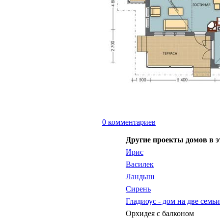
0 комментариев
Другие проекты домов в э
Ирис
Василек
Ландыш
Сирень
Гладиоус - дом на две семьи
Орхидея с балконом