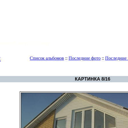
059-99-59, 8-921-053-59-00
я
Список альбомов
::
Последние фото
::
Последние
Фотогалерея
>
Camilla - жилой до
КАРТИНКА 8/16