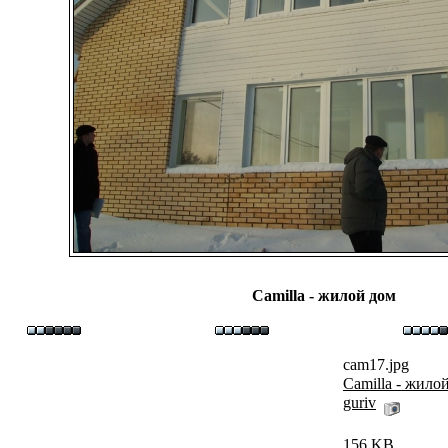
Camilla - жилой дом
cam17.jpg
Camilla - жило
guriv
156 KB