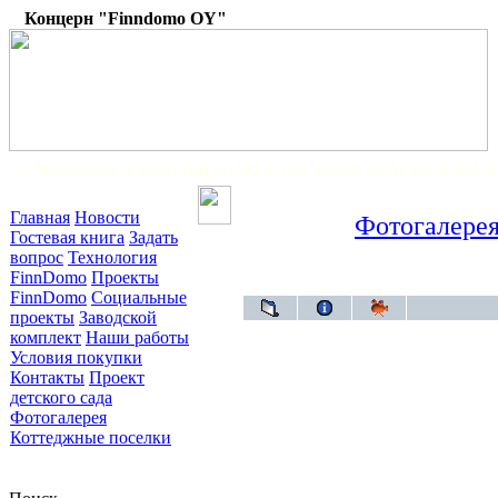
Концерн "Finndomo OY"
г. Череповец, Советский пр. 99-а, тел. (8202) 62-62-61, 8-921-
Главная
Новости
Фотогалере
Гостевая книга
Задать
вопрос
Технология
FinnDomo
Проекты
FinnDomo
Социальные
проекты
Заводской
комплект
Наши работы
Условия покупки
Контакты
Проект
детского сада
Фотогалерея
Коттеджные поселки