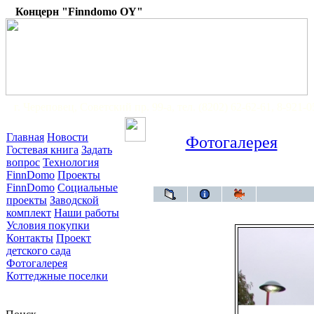
Концерн "Finndomo OY"
г. Череповец, Советский пр. 99-а, тел. (8202) 62-62-61, 8-921-
Главная
Новости
Фотогалерея
Гостевая книга
Задать
вопрос
Технология
FinnDomo
Проекты
Фо
FinnDomo
Социальные
проекты
Заводской
комплект
Наши работы
Условия покупки
Контакты
Проект
детского сада
Фотогалерея
Коттеджные поселки