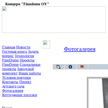
Концерн "Finndomo OY"
г. Череповец, Советский пр. 99-а, тел. (8202) 62-62-61, 8-921-
Главная
Новости
Фотогалерея
Гостевая книга
Задать
вопрос
Технология
FinnDomo
Проекты
Фо
FinnDomo
Социальные
проекты
Заводской
комплект
Наши работы
Условия покупки
Контакты
Проект
детского сада
Фотогалерея
Коттеджные поселки